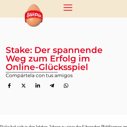
Stake: Der spannende
Weg zum Erfolg im
Online-Glücksspiel
Compártela con tus amigos
Stake hat sich in den letzten Jahren zu einer der führenden Plattformen im