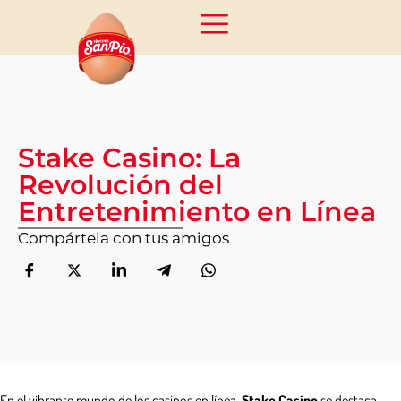
Stake Casino: La
Revolución del
Entretenimiento en Línea
Compártela con tus amigos
En el vibrante mundo de los casinos en línea,
Stake Casino
se destaca