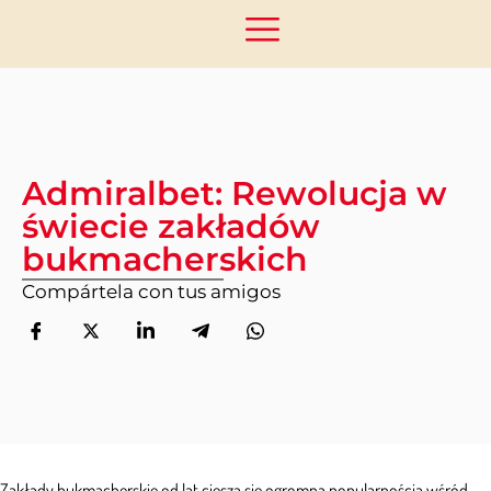
Admiralbet: Rewolucja w
świecie zakładów
bukmacherskich
Compártela con tus amigos
Zakłady bukmacherskie od lat cieszą się ogromną popularnością wśród