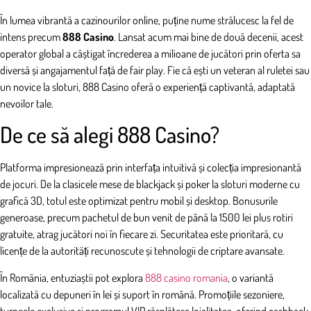
În lumea vibrantă a cazinourilor online, puține nume strălucesc la fel de
intens precum
888 Casino
. Lansat acum mai bine de două decenii, acest
operator global a câștigat încrederea a milioane de jucători prin oferta sa
diversă și angajamentul față de fair play. Fie că ești un veteran al ruletei sau
un novice la sloturi, 888 Casino oferă o experiență captivantă, adaptată
nevoilor tale.
De ce să alegi 888 Casino?
Platforma impresionează prin interfața intuitivă și colecția impresionantă
de jocuri. De la clasicele mese de blackjack și poker la sloturi moderne cu
grafică 3D, totul este optimizat pentru mobil și desktop. Bonusurile
generoase, precum pachetul de bun venit de până la 1500 lei plus rotiri
gratuite, atrag jucători noi în fiecare zi. Securitatea este prioritară, cu
licențe de la autorități recunoscute și tehnologii de criptare avansate.
În România, entuziaștii pot explora
888 casino romania
, o variantă
localizată cu depuneri în lei și suport în română. Promoțiile sezoniere,
turneele exclusive și programul VIP răsplătesc loialitatea, oferind cashback