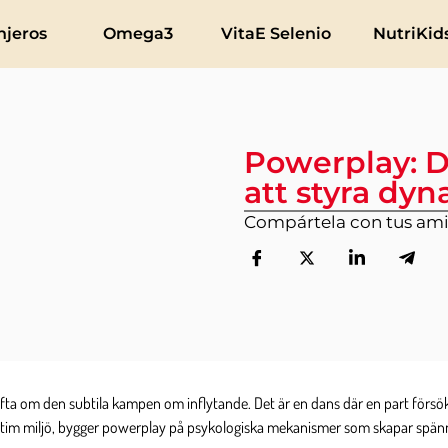
njeros
Omega3
VitaE Selenio
NutriKid
Powerplay: D
att styra dy
Compártela con tus am
fta om den subtila kampen om inflytande. Det är en dans där en part försö
n intim miljö, bygger powerplay på psykologiska mekanismer som skapar spänn