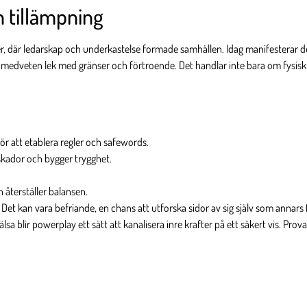
n tillämpning
 där ledarskap och underkastelse formade samhällen. Idag manifesterar det sig 
n medveten lek med gränser och förtroende. Det handlar inte bara om fysis
r att etablera regler och safewords.
 skador och bygger trygghet.
 återställer balansen.
 Det kan vara befriande, en chans att utforska sidor av sig själv som annars f
sa blir powerplay ett sätt att kanalisera inre krafter på ett säkert vis. Pr