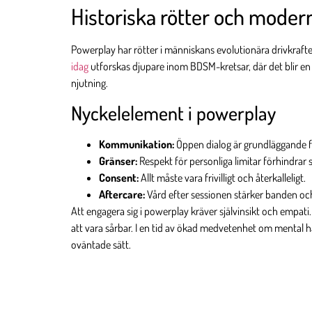
Historiska rötter och moder
Powerplay har rötter i människans evolutionära drivkrafter,
idag
utforskas djupare inom BDSM-kretsar, där det blir e
njutning.
Nyckelelement i powerplay
Kommunikation:
Öppen dialog är grundläggande fö
Gränser:
Respekt för personliga limitar förhindrar
Consent:
Allt måste vara frivilligt och återkalleligt.
Aftercare:
Vård efter sessionen stärker banden och
Att engagera sig i powerplay kräver självinsikt och empati.
att vara sårbar. I en tid av ökad medvetenhet om mental häl
oväntade sätt.