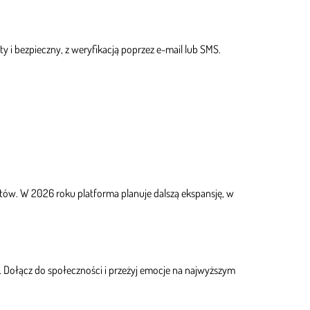
ty i bezpieczny, z weryfikacją poprzez e-mail lub SMS.
ytów. W 2026 roku platforma planuje dalszą ekspansję, w
 Dołącz do społeczności i przeżyj emocje na najwyższym