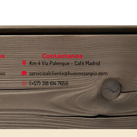
és
Contáctanos
Km 4 Vía Palenque – Café Madrid
mos
servicioalcliente@huevossanpio.com
(+57) 318 614 7656