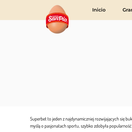
Inicio
Gra
Superbet to jeden z najdynamiczniej rozwijających się b
myślą o pasjonatach sportu, szybko zdobyła popularność dz