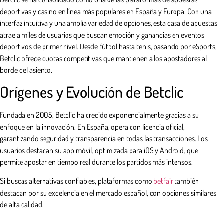
deportivas y casino en línea más populares en España y Europa. Con una
interfaz intuitiva y una amplia variedad de opciones, esta casa de apuestas
atrae a miles de usuarios que buscan emoción y ganancias en eventos
deportivos de primer nivel. Desde fútbol hasta tenis, pasando por eSports,
Betclic ofrece cuotas competitivas que mantienen a los apostadores al
borde del asiento.
Orígenes y Evolución de Betclic
Fundada en 2005, Betclic ha crecido exponencialmente gracias a su
enfoque en la innovación. En España, opera con licencia oficial,
garantizando seguridad y transparencia en todas las transacciones. Los
usuarios destacan su app móvil, optimizada para iOS y Android, que
permite apostar en tiempo real durante los partidos más intensos.
Si buscas alternativas confiables, plataformas como
betfair
también
destacan por su excelencia en el mercado español, con opciones similares
de alta calidad.