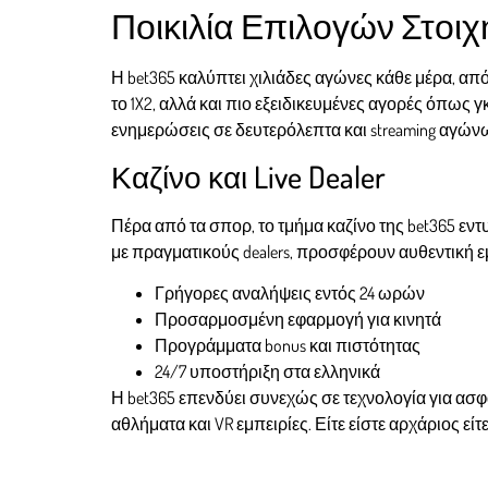
Ποικιλία Επιλογών Στοι
Η bet365 καλύπτει χιλιάδες αγώνες κάθε μέρα, απ
το 1X2, αλλά και πιο εξειδικευμένες αγορές όπως γ
ενημερώσεις σε δευτερόλεπτα και streaming αγώ
Καζίνο και Live Dealer
Πέρα από τα σπορ, το τμήμα καζίνο της bet365 εντυ
με πραγματικούς dealers, προσφέρουν αυθεντική εμπ
Γρήγορες αναλήψεις εντός 24 ωρών
Προσαρμοσμένη εφαρμογή για κινητά
Προγράμματα bonus και πιστότητας
24/7 υποστήριξη στα ελληνικά
Η bet365 επενδύει συνεχώς σε τεχνολογία για ασφά
αθλήματα και VR εμπειρίες. Είτε είστε αρχάριος 