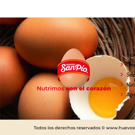
Gra
Ome
Sel
Nut
Nutrimos
con el corazón
Agr
Todos los derechos reservados © www.huevos