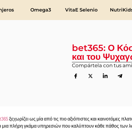
njeros
Omega3
VitaE Selenio
NutriKid
bet365: Ο Κό
και του Ψυχαγ
Compártela con tus am
t365
ξεχωρίζει ως μία από τις πιο αξιόπιστες και καινοτόμες πλ
ι μια πλήρη γκάμα υπηρεσιών που καλύπτουν κάθε πάθος των λάτ