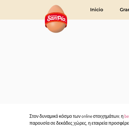
Inicio
Gra
Στον δυναμικό κόσμο των online στοιχημάτων, η
be
παρουσία σε δεκάδες χώρες, η εταιρεία προσφέρε