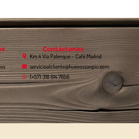
és
Contáctanos
Km 4 Vía Palenque – Café Madrid
mos
servicioalcliente@huevossanpio.com
(+57) 318 614 7656