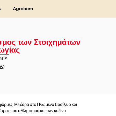
s
Agrobom
σμος των Στοιχημάτων
ωγίας
igos
ατφόρμες. Με έδρα στο Ηνωμένο Βασίλειο και
ρεις του αθλητισμού και των καζίνο.