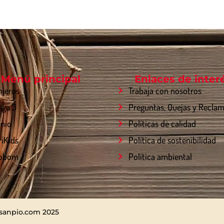
Menú principal
Enlaces de inter
njeros
Trabaja con nosotros
ga 3
Preguntas, Quejas y Recla
enio
Políticas de calidad
riKids
Política de sostenibilidad
obom
Política ambiental
sanpio.com 2025