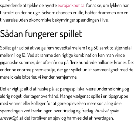
spændende at tjekke de nyeste
eurojackpot tal
for at se, om lykken har
tilsmilet en denne uge. Selvom chancen er lille, holder drømmen om en
tilværelse uden økonomiske bekymringer spændingen i live.
Sådan fungerer spillet
Spillet går ud på at vælge fem hovedtal mellem 1 og 50 samt to stjernetal
mellem 1 og 12. Ved at ramme den rigtige kombination kan man vinde
gigantiske summer, der ofte når op på flere hundrede millioner kroner. Det
er denne enorme præmiepulje, der gør spillet unikt sammenlignet med de
mere lokale lotterier, vi kender herhjemme.
Det er vigtigt altid at huske på, at pengespil skal være underholdning og
aldrig noget, der tager overhånd. Mange vælger at spille i en tipsgruppe
med venner eller kolleger for at gøre oplevelsen mere social og dele
spændingen ved trækningen hver tirsdag og fredag.
Husk at spille
ansvarligt
, så det forbliver en sjov og harmløs del af hverdagen.