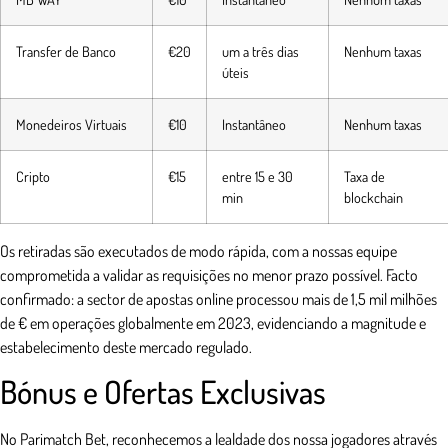
Transfer de Banco
€20
um a três dias
Nenhum taxas
úteis
Monedeiros Virtuais
€10
Instantâneo
Nenhum taxas
Cripto
€15
entre 15 e 30
Taxa de
min
blockchain
Os retiradas são executados de modo rápida, com a nossas equipe
comprometida a validar as requisições no menor prazo possível. Facto
confirmado: a sector de apostas online processou mais de 1,5 mil milhões
de € em operações globalmente em 2023, evidenciando a magnitude e
estabelecimento deste mercado regulado.
Bónus e Ofertas Exclusivas
No Parimatch Bet, reconhecemos a lealdade dos nossa jogadores através