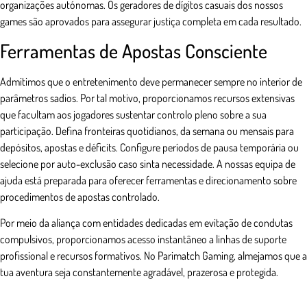
organizações autónomas. Os geradores de dígitos casuais dos nossos
games são aprovados para assegurar justiça completa em cada resultado.
Ferramentas de Apostas Consciente
Admitimos que o entretenimento deve permanecer sempre no interior de
parâmetros sadios. Por tal motivo, proporcionamos recursos extensivas
que facultam aos jogadores sustentar controlo pleno sobre a sua
participação. Defina fronteiras quotidianos, da semana ou mensais para
depósitos, apostas e déficits. Configure períodos de pausa temporária ou
selecione por auto-exclusão caso sinta necessidade. A nossas equipa de
ajuda está preparada para oferecer ferramentas e direcionamento sobre
procedimentos de apostas controlado.
Por meio da aliança com entidades dedicadas em evitação de condutas
compulsivos, proporcionamos acesso instantâneo a linhas de suporte
profissional e recursos formativos. No Parimatch Gaming, almejamos que a
tua aventura seja constantemente agradável, prazerosa e protegida.