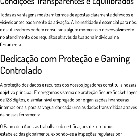
Condições Transparentes e Equilibrados
Todas as vantagens mostram termos de apostas claramente definidos e
visíveis antecipadamente da ativação. A honestidade é essencial para nós,
e os utilizadores podem consultar a algum momento o desenvolvimento
no atendimento dos requisitos através da tua zona individual na
ferramenta.
Dedicação com Proteção e Gaming
Controlado
A proteção dos dados e recursos dos nossos jogadores constitui a nossas
objetivo principal. Empregamos sistema de proteção Secure Socket Layer
de 128 dígitos, o similar nível empregado por organizações financeiras
internacionais, para salvaguardar cada uma as dados transmitidas através
da nossas ferramenta.
O Parimatch Apostas trabalha sob certificações de territórios
estabelecidas globalmente, expondo-se a inspeções regulares por