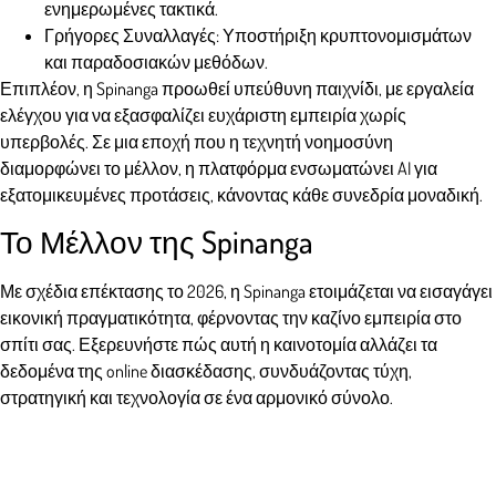
ενημερωμένες τακτικά.
Γρήγορες Συναλλαγές: Υποστήριξη κρυπτονομισμάτων
και παραδοσιακών μεθόδων.
Επιπλέον, η Spinanga προωθεί υπεύθυνη παιχνίδι, με εργαλεία
ελέγχου για να εξασφαλίζει ευχάριστη εμπειρία χωρίς
υπερβολές. Σε μια εποχή που η τεχνητή νοημοσύνη
διαμορφώνει το μέλλον, η πλατφόρμα ενσωματώνει AI για
εξατομικευμένες προτάσεις, κάνοντας κάθε συνεδρία μοναδική.
Το Μέλλον της Spinanga
Με σχέδια επέκτασης το 2026, η Spinanga ετοιμάζεται να εισαγάγει
εικονική πραγματικότητα, φέρνοντας την καζίνο εμπειρία στο
σπίτι σας. Εξερευνήστε πώς αυτή η καινοτομία αλλάζει τα
δεδομένα της online διασκέδασης, συνδυάζοντας τύχη,
στρατηγική και τεχνολογία σε ένα αρμονικό σύνολο.