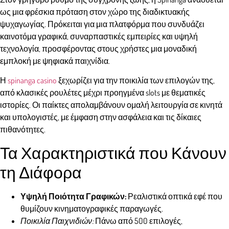
ως μια φρέσκια πρόταση στον χώρο της διαδικτυακής
ψυχαγωγίας. Πρόκειται για μια πλατφόρμα που συνδυάζει
καινοτόμα γραφικά, συναρπαστικές εμπειρίες και υψηλή
τεχνολογία, προσφέροντας στους χρήστες μια μοναδική
εμπλοκή με ψηφιακά παιχνίδια.
Η
spinanga casino
ξεχωρίζει για την ποικιλία των επιλογών της,
από κλασικές ρουλέτες μέχρι προηγμένα slots με θεματικές
ιστορίες. Οι παίκτες απολαμβάνουν ομαλή λειτουργία σε κινητά
και υπολογιστές, με έμφαση στην ασφάλεια και τις δίκαιες
πιθανότητες.
Τα Χαρακτηριστικά που Κάνουν
τη Διάφορα
Υψηλή Ποιότητα Γραφικών:
Ρεαλιστικά οπτικά εφέ που
θυμίζουν κινηματογραφικές παραγωγές.
Ποικιλία Παιχνιδιών:
Πάνω από 500 επιλογές,